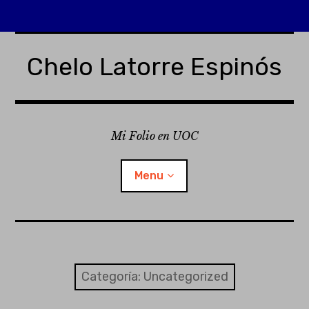
Skip
to
Chelo Latorre Espinós
content
Mi Folio en UOC
Menu
¿Quién soy?
¿Qué es Folio?
Categoría:
Uncategorized
Entrada de incidencias o sugerencias