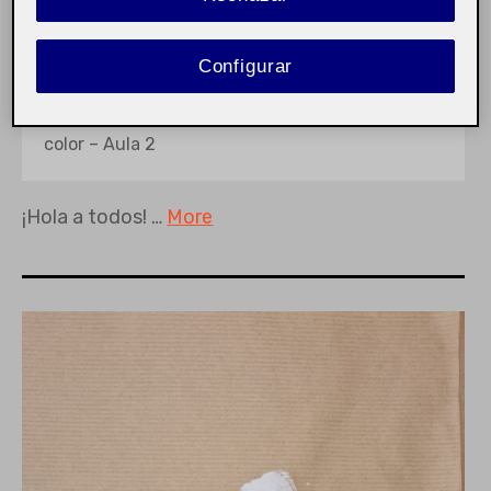
PEC-4 Imagen final – trabajo
acrílico.
Configurar
Taller de pintura y
Pública
color – Aula 2
¡Hola a todos! …
More